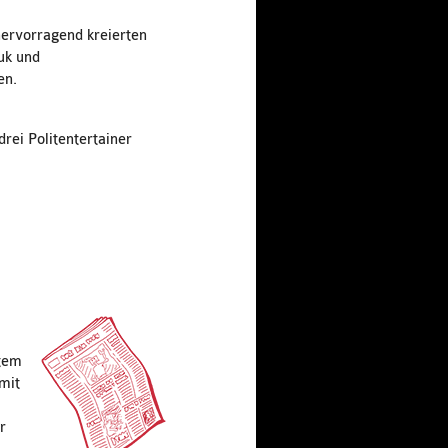
hervorragend kreierten
uk und
en.
rei Politentertainer
ntem
mit
r