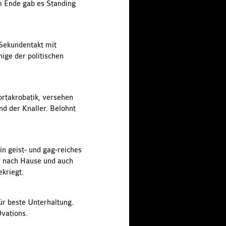
m Ende gab es Standing
 Sekundentakt mit
ige der politischen
ortakrobatik, versehen
d der Knaller. Belohnt
n geist- und gag-reiches
r nach Hause und auch
ekriegt.
ür beste Unterhaltung.
Ovations.