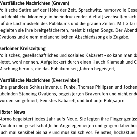
Westfälische Nachrichten (Greven)
Politische Satire auf der Höhe der Zeit, Sprachwitz, humorvolle Ge
nachdenkliche Momente in beeindruckender Vielfalt wechselten sich 
auf die Lachmuskeln des Publikums und die grauen Zellen. Mit Gitar
begleiten sie ihre breitgefächerten, meist bissigen Songs. Der Aben
Ovations und einem melancholischen Abschiedssong als Zugabe.
Iserlohner Kreiszeitung
Politisches, gesellschaftliches und soziales Kabarett - so kann man 
bietet, wohl nennen. Aufgelockert durch einen Hauch Klamauk und
Mischung heraus, die das Publikum seit Jahren begeistert.
Westfälische Nachrichten (Everswinkel)
Eine grandiose Schlussinventur. Funke, Thomas Philipzen und Jochen
jubelnden Standing Ovations, begeisterten Bravorufen und nicht e
wurden sie gefeiert. Feinstes Kabarett und brillante Politsatire.
Höxter News
Storno begeistert jedes Jahr aufs Neue. Sie legten ihre Finger genüssl
Wunden und gesellschaftliche Angelegenheiten und gingen dabei hoch 
auch mal sensibel bis naiv und musikalisch vor. Feinstes, hochaktuel