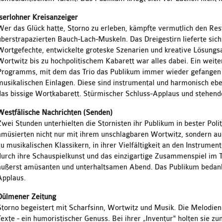
Iserlohner Kreisanzeiger
Wer das Glück hatte, Storno zu erleben, kämpfte vermutlich den Re
überstrapazierten Bauch-Lach-Muskeln. Das Dreigestirn lieferte sic
Wortgefechte, entwickelte groteske Szenarien und kreative Lösung
Wortwitz bis zu hochpolitischem Kabarett war alles dabei. Ein weite
Programms, mit dem das Trio das Publikum immer wieder gefangen 
musikalischen Einlagen. Diese sind instrumental und harmonisch ebe
das bissige Wortkabarett. Stürmischer Schluss-Applaus und stehend
Westfälische Nachrichten (Senden)
Zwei Stunden unterhielten die Stornisten ihr Publikum in bester Poli
amüsierten nicht nur mit ihrem unschlagbaren Wortwitz, sondern auc
zu musikalischen Klassikern, in ihrer Vielfältigkeit an den Instrument
durch ihre Schauspielkunst und das einzigartige Zusammenspiel im T
äußerst amüsanten und unterhaltsamen Abend. Das Publikum bedank
Applaus.
Dülmener Zeitung
Storno begeistert mit Scharfsinn, Wortwitz und Musik. Die Melodien 
Texte - ein humoristischer Genuss. Bei ihrer „Inventur" holten sie