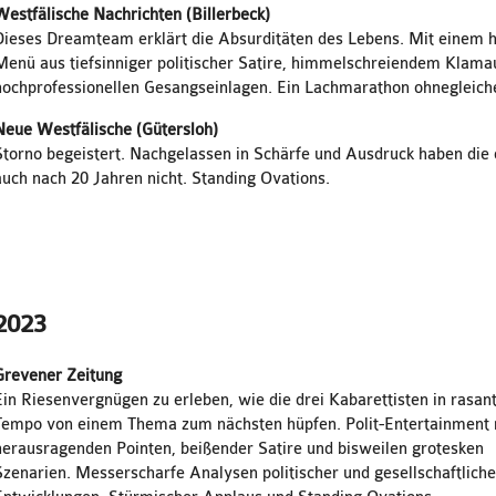
Westfälische Nachrichten (Billerbeck)
Dieses Dreamteam erklärt die Absurditäten des Lebens. Mit einem 
Menü aus tiefsinniger politischer Satire, himmelschreiendem Klama
hochprofessionellen Gesangseinlagen. Ein Lachmarathon ohnegleich
Neue Westfälische (Gütersloh)
Storno begeistert. Nachgelassen in Schärfe und Ausdruck haben die d
auch nach 20 Jahren nicht. Standing Ovations.
2023
Grevener Zeitung
Ein Riesenvergnügen zu erleben, wie die drei Kabarettisten in rasa
Tempo von einem Thema zum nächsten hüpfen. Polit-Entertainment 
herausragenden Pointen, beißender Satire und bisweilen grotesken
Szenarien. Messerscharfe Analysen politischer und gesellschaftliche