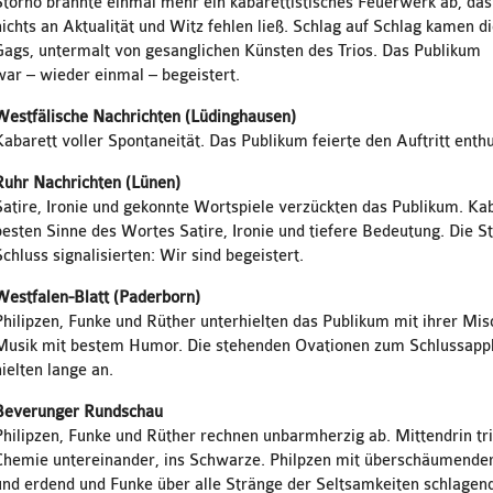
Storno brannte einmal mehr ein kabarettistisches Feuerwerk ab, das
nichts an Aktualität und Witz fehlen ließ. Schlag auf Schlag kamen d
Gags, untermalt von gesanglichen Künsten des Trios. Das Publikum
war – wieder einmal – begeistert.
Westfälische Nachrichten (Lüdinghausen)
Kabarett voller Spontaneität. Das Publikum feierte den Auftritt enthu
Ruhr Nachrichten (Lünen)
Satire, Ironie und gekonnte Wortspiele verzückten das Publikum. Ka
besten Sinne des Wortes Satire, Ironie und tiefere Bedeutung. Die 
Schluss signalisierten: Wir sind begeistert.
Westfalen-Blatt (Paderborn)
Philipzen, Funke und Rüther unterhielten das Publikum mit ihrer Mi
Musik mit bestem Humor. Die stehenden Ovationen zum Schlussapp
hielten lange an.
Beverunger Rundschau
Philipzen, Funke und Rüther rechnen unbarmherzig ab. Mittendrin tri
Chemie untereinander, ins Schwarze. Philpzen mit überschäumender
und erdend und Funke über alle Stränge der Seltsamkeiten schlagend.