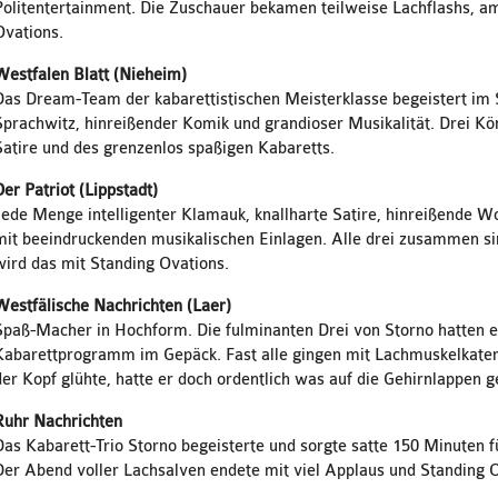
Politentertainment. Die Zuschauer bekamen teilweise Lachflashs, a
Ovations.
Westfalen Blatt (Nieheim)
Das Dream-Team der kabarettistischen Meisterklasse begeistert im
Sprachwitz, hinreißender Komik und grandioser Musikalität. Drei Kön
Satire und des grenzenlos spaßigen Kabaretts.
Der Patriot (Lippstadt)
Jede Menge intelligenter Klamauk, knallharte Satire, hinreißende W
mit beeindruckenden musikalischen Einlagen. Alle drei zusammen sin
wird das mit Standing Ovations.
Westfälische Nachrichten (Laer)
Spaß-Macher in Hochform. Die fulminanten Drei von Storno hatten ei
Kabarettprogramm im Gepäck. Fast alle gingen mit Lachmuskelkate
der Kopf glühte, hatte er doch ordentlich was auf die Gehirnlappen g
Ruhr Nachrichten
Das Kabarett-Trio Storno begeisterte und sorgte satte 150 Minuten f
Der Abend voller Lachsalven endete mit viel Applaus und Standing 