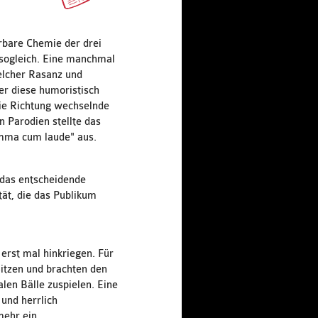
rbare Chemie der drei
 sogleich. Eine manchmal
elcher Rasanz und
er diese humoristisch
die Richtung wechselnde
 Parodien stellte das
umma cum laude" aus.
 das entscheidende
tät, die das Publikum
rst mal hinkriegen. Für
Sitzen und brachten den
alen Bälle zuspielen. Eine
und herrlich
mehr ein.