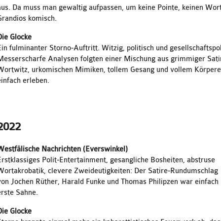
aus. Da muss man gewaltig aufpassen, um keine Pointe, keinen Wort
Grandios komisch.
Die Glocke
Ein fulminanter Storno-Auftritt. Witzig, politisch und gesellschaftspo
Messerscharfe Analysen folgten einer Mischung aus grimmiger Satir
Wortwitz, urkomischen Mimiken, tollem Gesang und vollem Körpere
einfach erleben.
2022
Westfälische Nachrichten (Everswinkel)
Erstklassiges Polit-Entertainment, gesangliche Bosheiten, abstruse
Wortakrobatik, clevere Zweideutigkeiten: Der Satire-Rundumschlag
von Jochen Rüther, Harald Funke und Thomas Philipzen war einfach
erste Sahne.
Die Glocke