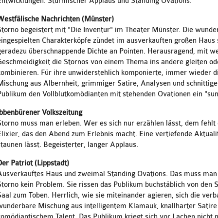
Entwicklungen. Stürmischer Applaus und Standing Ovations.
Westfälische Nachrichten (Münster)
Storno begeistert mit "Die Inventur" im Theater Münster. Die wunde
eingespielten Charakterköpfe zündet im ausverkauften großen Haus
geradezu überschnappende Dichte an Pointen. Herausragend, mit w
Geschmeidigkeit die Stornos von einem Thema ins andere gleiten od
kombinieren. Für ihre unwiderstehlich komponierte, immer wieder 
Mischung aus Albernheit, grimmiger Satire, Analysen und schnittigen
Publikum den Vollblutkomödianten mit stehenden Ovationen ein "s
Ibbenbürener Volkszeitung
Storno muss man erleben. Wer es sich nur erzählen lässt, dem fehlt
Elixier, das den Abend zum Erlebnis macht. Eine vertiefende Aktuali
staunen lässt. Begeisterter, langer Applaus.
Der Patriot (Lippstadt)
Ausverkauftes Haus und zweimal Standing Ovations. Das muss man e
Storno kein Problem. Sie rissen das Publikum buchstäblich von den 
Saal zum Toben. Herrlich, wie sie miteinander agieren, sich die verb
wunderbare Mischung aus intelligentem Klamauk, knallharter Satire 
komödiantischem Talent. Das Publikum kriegt sich vor Lachen nicht 